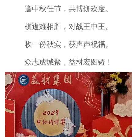
逢中秋佳节，共博饼欢度。
棋逢难相胜，对战王中王。
收一份秋实，获声声祝福。
众志成城聚，益材宏图铸！