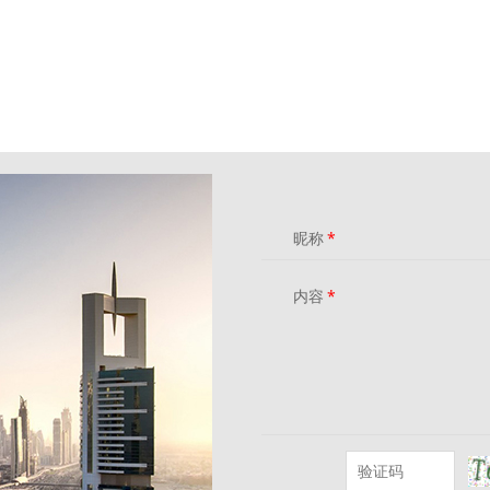
昵称
*
内容
*