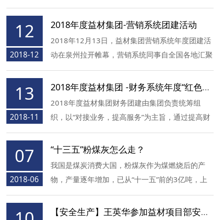
粉煤灰最主要的利用途径。根据日本煤炭能源中心
资料，在粉煤灰有效用途中，水泥行业占了约
2018年度益材集团-营销系统团建活动
12
71%，而其中约96%是替代粘土用作水泥原料。
2018年12月13日，益材集团营销系统年度团建活
2018-12
动在泉州拉开帷幕，营销系统同事自全国各地汇聚
而来，共会泉州。
2018年度益材集团 -财务系统年度“红色团建”活动
13
2018年度益材集团财务团建由集团负责统筹组
2018-11
织，以“对接业务，提高服务”为主旨，通过提高财
务人员的专业知识以及相关业务知识，增进人员之
间的相互了解，加强人员对团队和他人的信任感，
“十三五”粉煤灰怎么走？
07
更进一步提高团队协作精神，来更加积极地做好服
我国是煤炭消费大国，粉煤灰作为煤燃烧后的产
务、乐观地面对未来工作。
2018-06
物，产量逐年增加，已从“十一五”前的3亿吨，上
涨到“十一五”末的5亿吨，在近日召开的“2015亚洲
粉煤灰及脱硫石膏处理与技术国际交流大会”上，
【安全生产】王英华参加益材项目部安全学习日活动
10